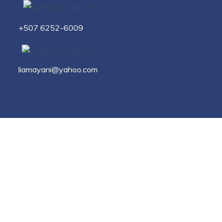
+507 6252-6009
liamayani@yahoo.com
Disponibilidad para
sesiones de estimulación
temprana a domicilio
8 am a 6pm
Lun - Vier