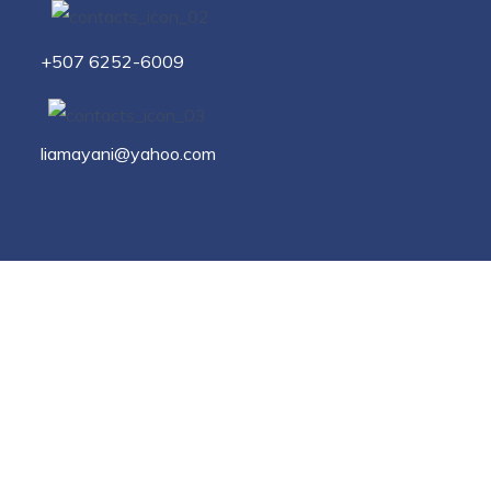
+507 6252-6009
liamayani@yahoo.com
Disponibilidad para
sesiones de estimulación
temprana a domicilio
8 am a 6pm
Lun - Vier